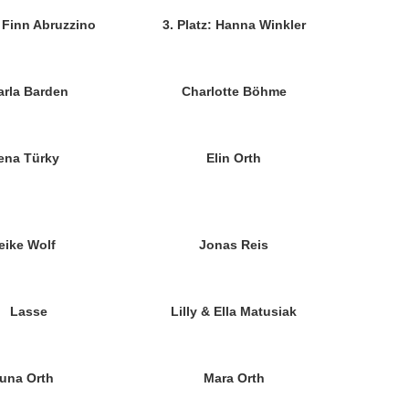
: Finn Abruzzino
3. Platz: Hanna Winkler
arla Barden
Charlotte Böhme
ena Türky
Elin Orth
eike Wolf
Jonas Reis
Lasse
Lilly & Ella Matusiak
una Orth
Mara Orth