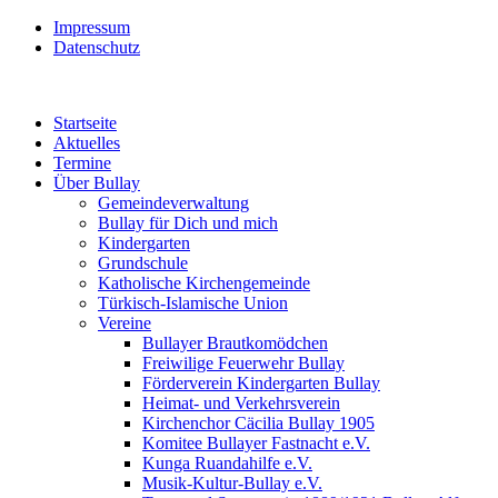
Impressum
Datenschutz
Startseite
Aktuelles
Termine
Über Bullay
Gemeindeverwaltung
Bullay für Dich und mich
Kindergarten
Grundschule
Katholische Kirchengemeinde
Türkisch-Islamische Union
Vereine
Bullayer Brautkomödchen
Freiwilige Feuerwehr Bullay
Förderverein Kindergarten Bullay
Heimat- und Verkehrsverein
Kirchenchor Cäcilia Bullay 1905
Komitee Bullayer Fastnacht e.V.
Kunga Ruandahilfe e.V.
Musik-Kultur-Bullay e.V.