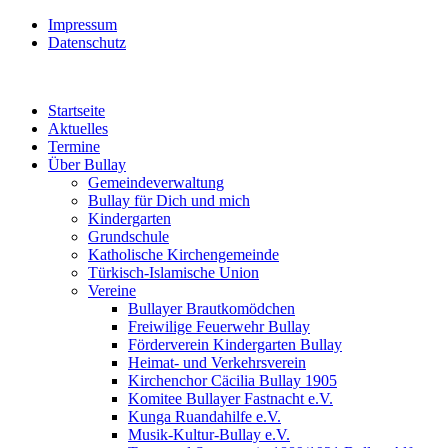
Impressum
Datenschutz
Startseite
Aktuelles
Termine
Über Bullay
Gemeindeverwaltung
Bullay für Dich und mich
Kindergarten
Grundschule
Katholische Kirchengemeinde
Türkisch-Islamische Union
Vereine
Bullayer Brautkomödchen
Freiwilige Feuerwehr Bullay
Förderverein Kindergarten Bullay
Heimat- und Verkehrsverein
Kirchenchor Cäcilia Bullay 1905
Komitee Bullayer Fastnacht e.V.
Kunga Ruandahilfe e.V.
Musik-Kultur-Bullay e.V.