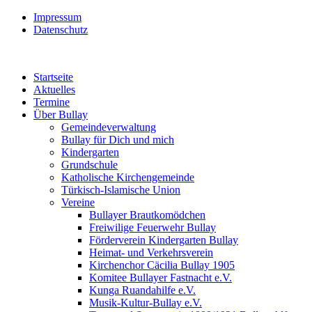
Impressum
Datenschutz
Startseite
Aktuelles
Termine
Über Bullay
Gemeindeverwaltung
Bullay für Dich und mich
Kindergarten
Grundschule
Katholische Kirchengemeinde
Türkisch-Islamische Union
Vereine
Bullayer Brautkomödchen
Freiwilige Feuerwehr Bullay
Förderverein Kindergarten Bullay
Heimat- und Verkehrsverein
Kirchenchor Cäcilia Bullay 1905
Komitee Bullayer Fastnacht e.V.
Kunga Ruandahilfe e.V.
Musik-Kultur-Bullay e.V.