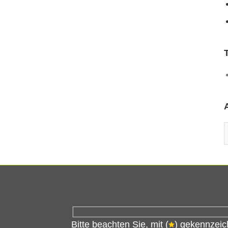
A
Bitte beachten Sie, mit (
) gekennzeic